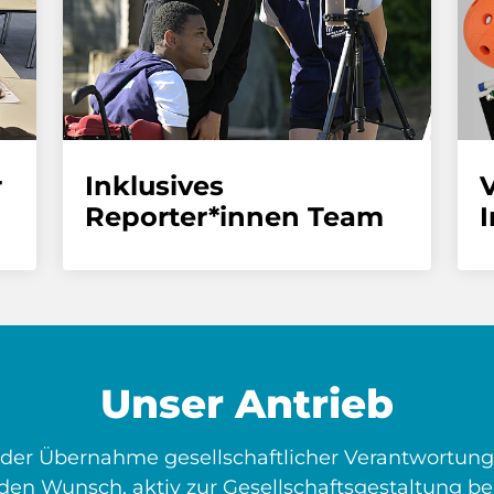
r
Inklusives
Reporter*innen Team
I
Unser Antrieb
er Übernahme gesellschaftlicher Verantwortung.
den Wunsch, aktiv zur Gesellschaftsgestaltung be