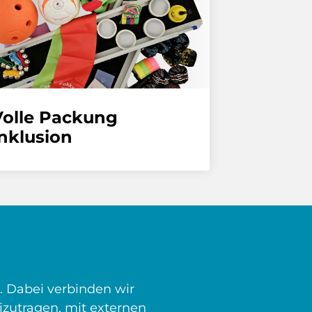
Volle Packung
nklusion
 Dabei verbinden wir
izutragen, mit externen