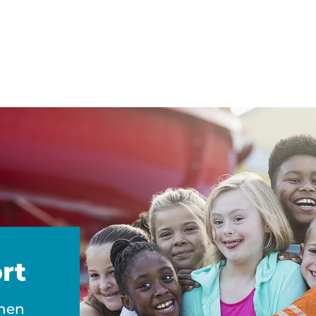
ort
chen