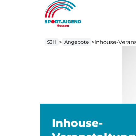
>
>
Inhouse-Veran
SJH
Angebote
Inhouse-