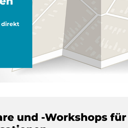
gen
direkt
re und -Workshops für