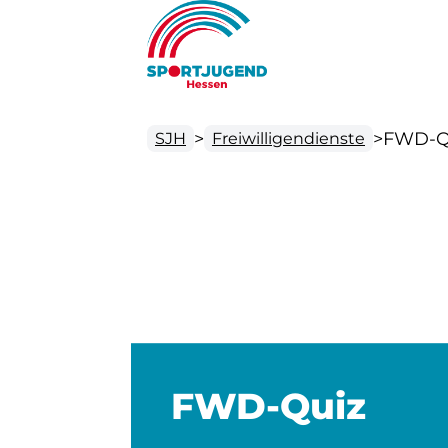
>
>
FWD-Q
SJH
Freiwilligendienste
FWD-Quiz