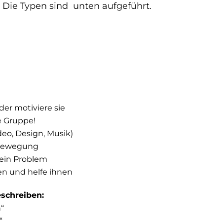
. Die Typen sind unten aufgeführt.
der motiviere sie
e Gruppe!
deo, Design, Musik)
n Bewegung
e ein Problem
en und helfe ihnen
eschreiben:
n“
“