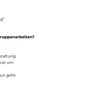
ng“
 Gruppenarbeiten?
staltung
etze um
 gut geht