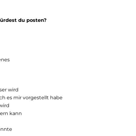
würdest du posten?
enes
er wird
ch es mir vorgestellt habe
wird
wern kann
onnte