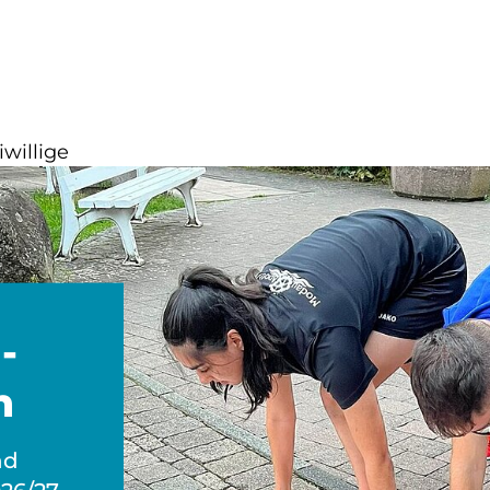
iwillige
-
n
nd