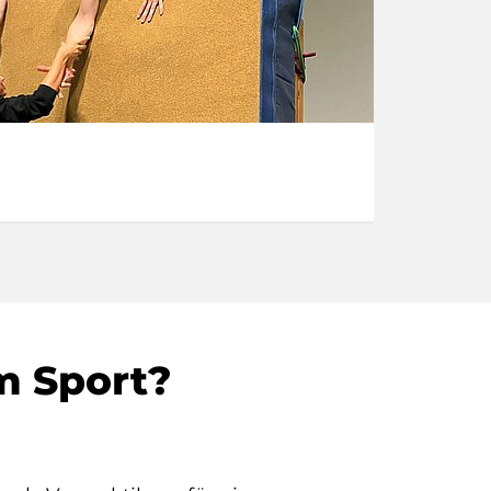
Bew
im Sport?