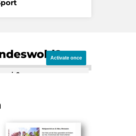
Sport
indeswohl?
Activate once
verein?
 to this third party.
n