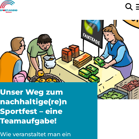
Unser Weg zum
nachhaltige(re)n
Sportfest – eine
Teamaufgabe!
Wie veranstaltet man ein