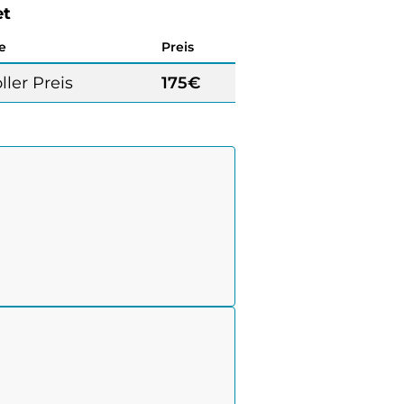
et
e
Preis
ller Preis
175€