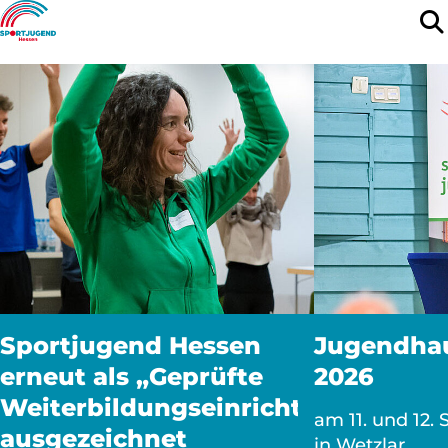
Sportjugend Hessen
Jugendha
erneut als „Geprüfte
2026
Weiterbildungseinrichtung“
am 11. und 12.
ausgezeichnet
in Wetzlar