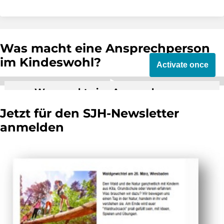
Was macht eine Ansprechperson
im Kindeswohl?
Activate once
Was macht eine Ansprechperson
Kindeswohl im Sportverein?
Jetzt für den SJH-Newsletter
By activating external video from YouTube,
anmelden
you consent to transmit data to this third
party.