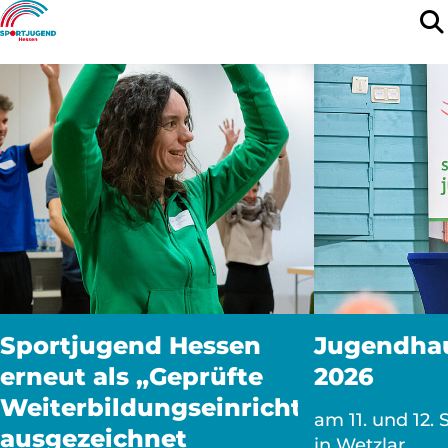
Sportjugend Hessen
Jugendha
erneut als „Geprüfte
2026
Weiterbildungseinrichtung“
am 11. und 12.
ausgezeichnet
in Wetzlar