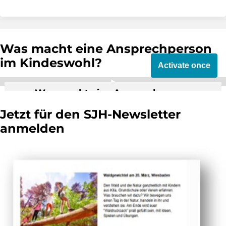
Was macht eine Ansprechperson
im Kindeswohl?
Activate once
Was macht eine Ansprechperson
Kindeswohl im Sportverein?
Jetzt für den SJH-Newsletter
By activating external video from YouTube,
anmelden
you consent to transmit data to this third
party.