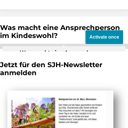
Was macht eine Ansprechperson
im Kindeswohl?
Activate once
Was macht eine Ansprechperson
Kindeswohl im Sportverein?
Jetzt für den SJH-Newsletter
By activating external video from YouTube,
anmelden
you consent to transmit data to this third
party.