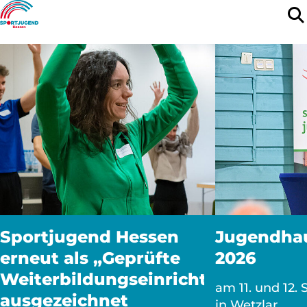
Sportjugend Hessen
Jugendha
erneut als „Geprüfte
2026
Weiterbildungseinrichtung“
am 11. und 12.
ausgezeichnet
in Wetzlar