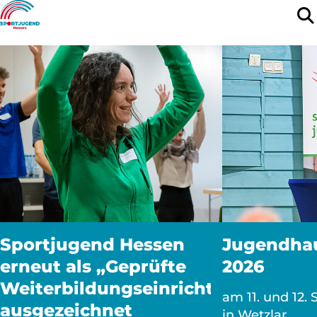
Sportjugend Hessen
Jugendha
erneut als „Geprüfte
2026
Weiterbildungseinrichtung“
am 11. und 12.
ausgezeichnet
in Wetzlar