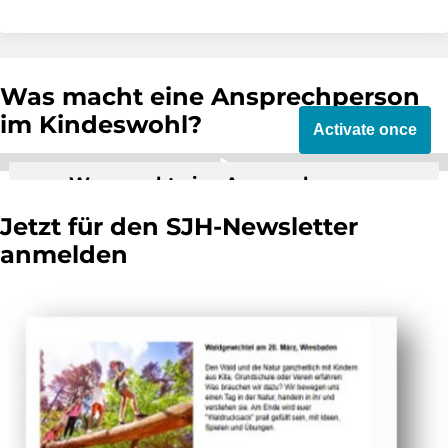
Was macht eine Ansprechperson
im Kindeswohl?
Activate once
Was macht eine Ansprechperson
Kindeswohl im Sportverein?
Jetzt für den SJH-Newsletter
By activating external video from YouTube,
anmelden
you consent to transmit data to this third
party.