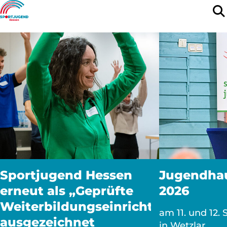
Sportjugend Hessen
Jugendha
erneut als „Geprüfte
2026
Weiterbildungseinrichtung“
am 11. und 12.
ausgezeichnet
in Wetzlar