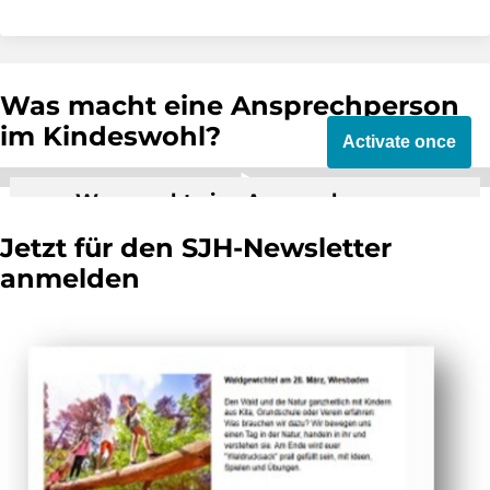
Was macht eine Ansprechperson
im Kindeswohl?
Activate once
Was macht eine Ansprechperson
Kindeswohl im Sportverein?
Jetzt für den SJH-Newsletter
By activating external video from YouTube,
anmelden
you consent to transmit data to this third
party.