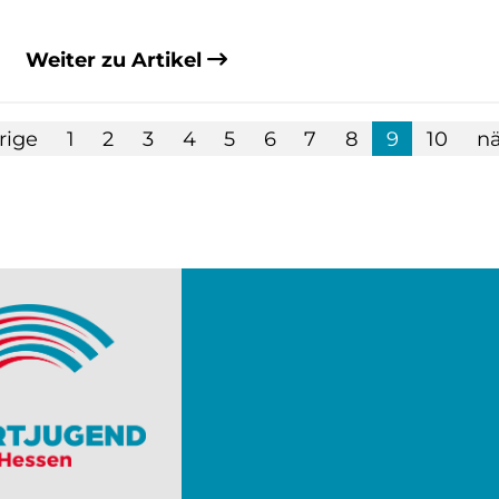
Weiter zu Artikel
rige
1
2
3
4
5
6
7
8
9
10
n