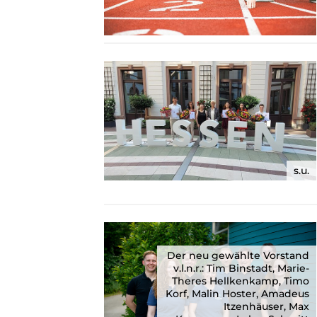
s.u.
Der neu gewählte Vorstand
v.l.n.r.: Tim Binstadt, Marie-
Theres Hellkenkamp, Timo
Korf, Malin Hoster, Amadeus
Itzenhäuser, Max