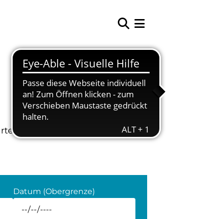
tarten” um das Newsarchiv
Datum (Obergrenze)