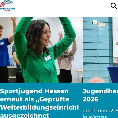
Sportjugend Hessen
Jugendha
erneut als „Geprüfte
2026
Weiterbildungseinrichtung“
am 11. und 12.
ausgezeichnet
in Wetzlar