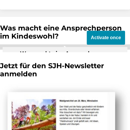
Was macht eine Ansprechperson
im Kindeswohl?
Activate once
Was macht eine Ansprechperson
Kindeswohl im Sportverein?
Jetzt für den SJH-Newsletter
By activating external video from YouTube,
anmelden
you consent to transmit data to this third
party.